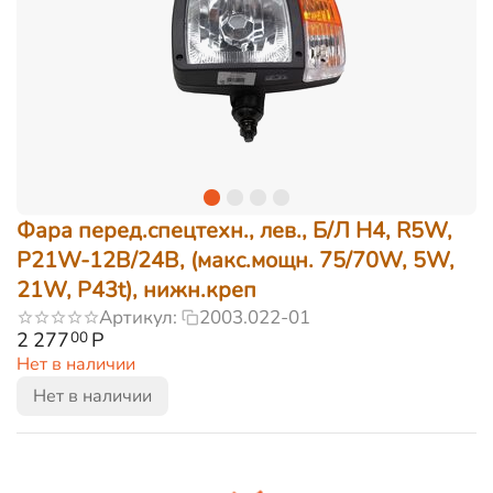
Фара перед.спецтехн., лев., Б/Л H4, R5W,
P21W-12В/24В, (макс.мощн. 75/70W, 5W,
21W, P43t), нижн.креп
Артикул:
2003.022-01
2 277
Р
00
Нет в наличии
Нет в наличии