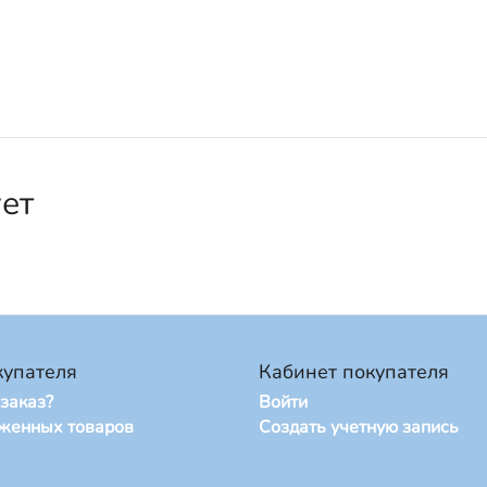
ует
купателя
Кабинет покупателя
 заказ?
Войти
оженных товаров
Создать учетную запись