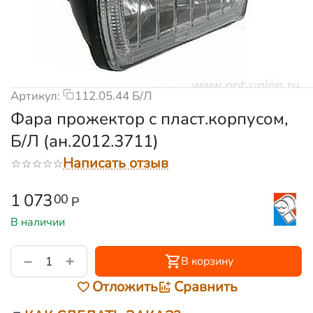
Артикул:
112.05.44 Б/Л
Фара прожектор с пласт.корпусом,
Б/Л (ан.2012.3711)
Написать отзыв
1 073
00
Р
В наличии
+
−
В корзину
Отложить
Сравнить